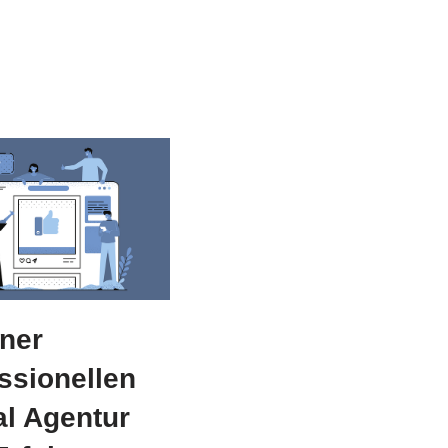
iner
ssionellen
l Agentur