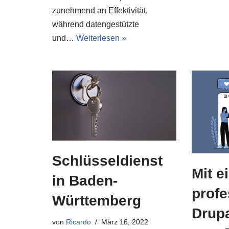
zunehmend an Effektivität,
während datengestützte
und…
Weiterlesen »
Schlüsseldienst
Mit e
in Baden-
profe
Württemberg
Drupa
von
Ricardo
März 16, 2022