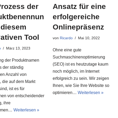
Ansatz für eine
rozess der
erfolgereiche
uktbenennun
Onlinepräsenz
 diesem
ativen Tool
von
Ricardo
Mai 10, 2022
o
März 13, 2023
Ohne eine gute
Suchmaschinenoptimierung
ng der Produktnamen
(SEO) ist es heutzutage kaum
s der ständig
noch möglich, im Internet
en Anzahl von
erfolgreich zu sein. Wir zeigen
, die auf dem Markt
Ihnen, wie Sie Ihre Website so
sind, ist es für
optimieren…
Weiterlesen »
en von entscheidender
, ihre
namen…
Weiterlesen »