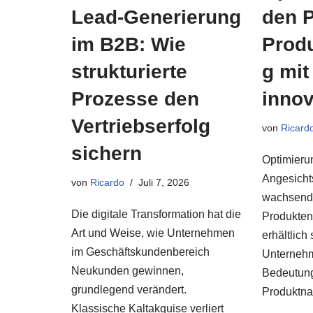
Lead-Generierung
den P
im B2B: Wie
Prod
strukturierte
g mit
Prozesse den
innov
Vertriebserfolg
von
Ricard
sichern
Optimieru
Angesicht
von
Ricardo
Juli 7, 2026
wachsend
Die digitale Transformation hat die
Produkten
Art und Weise, wie Unternehmen
erhältlich 
im Geschäftskundenbereich
Unternehm
Neukunden gewinnen,
Bedeutung
grundlegend verändert.
Produkt
Klassische Kaltakquise verliert